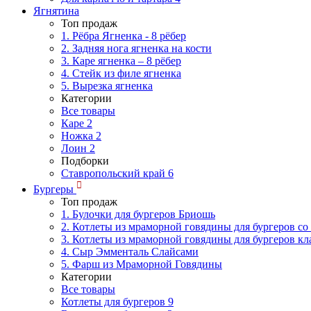
Ягнятина
Топ продаж
1. Рёбра Ягненка - 8 рёбер
2. Задняя нога ягненка на кости
3. Каре ягненка – 8 рёбер
4. Стейк из филе ягненка
5. Вырезка ягненка
Категории
Все товары
Каре
2
Ножка
2
Лоин
2
Подборки
Ставропольский край
6
Бургеры
Топ продаж
1. Булочки для бургеров Бриошь
2. Котлеты из мраморной говядины для бургеров со
3. Котлеты из мраморной говядины для бургеров кл
4. Сыр Эмменталь Слайсами
5. Фарш из Мраморной Говядины
Категории
Все товары
Котлеты для бургеров
9