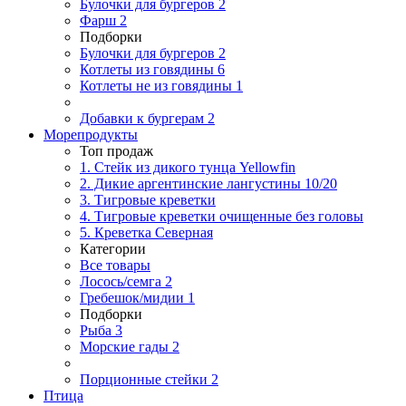
Булочки для бургеров
2
Фарш
2
Подборки
Булочки для бургеров
2
Котлеты из говядины
6
Котлеты не из говядины
1
Добавки к бургерам
2
Морепродукты
Топ продаж
1. Стейк из дикого тунца Yellowfin
2. Дикие аргентинские лангустины 10/20
3. Тигровые креветки
4. Тигровые креветки очищенные без головы
5. Креветка Cеверная
Категории
Все товары
Лосось/семга
2
Гребешок/мидии
1
Подборки
Рыба
3
Морские гады
2
Порционные стейки
2
Птица