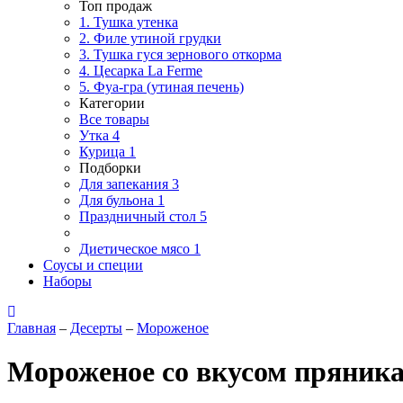
Топ продаж
1. Тушка утенка
2. Филе утиной грудки
3. Тушка гуся зернового откорма
4. Цесарка La Ferme
5. Фуа-гра (утиная печень)
Категории
Все товары
Утка
4
Курица
1
Подборки
Для запекания
3
Для бульона
1
Праздничный стол
5
Диетическое мясо
1
Соусы и специи
Наборы
Главная
–
Десерты
–
Мороженое
Мороженое со вкусом пряник