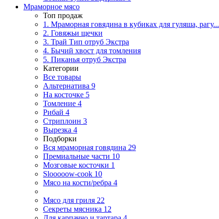
Мраморное мясо
Топ продаж
1. Мраморная говядина в кубиках для гуляша, рагу...
2. Говяжьи щечки
3. Трай Тип отруб Экстра
4. Бычий хвост для томления
5. Пиканья отруб Экстра
Категории
Все товары
Альтернатива
9
На косточке
5
Томление
4
Рибай
4
Стриплоин
3
Вырезка
4
Подборки
Вся мраморная говядина
29
Премиальные части
10
Мозговые косточки
1
Slooooow-cook
10
Мясо на кости/ребра
4
Мясо для гриля
22
Секреты мясника
12
Для карпаччо и тартара
4