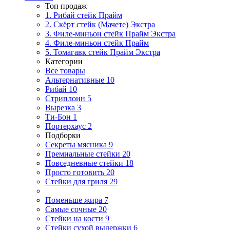
Топ продаж
1. Рибай cтейк Прайм
2. Скёрт стейк (Мачете) Экстра
3. Филе-миньон стейк Прайм Экстра
4. Филе-миньон стейк Прайм
5. Томагавк стейк Прайм Экстра
Категории
Все товары
Альтернативные
10
Рибай
10
Стриплоин
5
Вырезка
3
Ти-Бон
1
Портерхаус
2
Подборки
Секреты мясника
9
Премиальные стейки
20
Повседневные стейки
18
Просто готовить
20
Стейки для гриля
29
Поменьше жира
7
Самые сочные
20
Стейки на кости
9
Стейки сухой выдержки
6