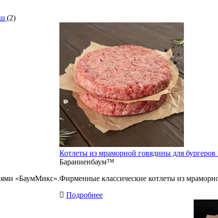
рш
(2)
Котлеты из мраморной говядины для бургеров
Бараниенбаум™
иями «БаумМикс».
Фирменные классические котлеты из мраморно
Подробнее