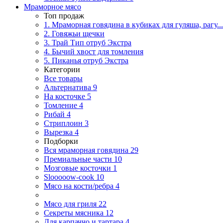
Мраморное мясо
Топ продаж
1. Мраморная говядина в кубиках для гуляша, рагу...
2. Говяжьи щечки
3. Трай Тип отруб Экстра
4. Бычий хвост для томления
5. Пиканья отруб Экстра
Категории
Все товары
Альтернатива
9
На косточке
5
Томление
4
Рибай
4
Стриплоин
3
Вырезка
4
Подборки
Вся мраморная говядина
29
Премиальные части
10
Мозговые косточки
1
Slooooow-cook
10
Мясо на кости/ребра
4
Мясо для гриля
22
Секреты мясника
12
Для карпаччо и тартара
4