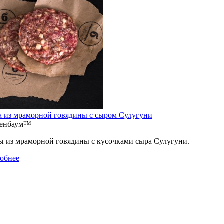
а из мраморной говядины с сыром Сулугуни
иенбаум™
ы из мраморной говядины с кусочками сыра Сулугуни.
обнее