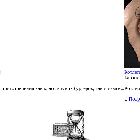
в
Котлет
Баран
риготовления как классических бургеров, так и изыск...
Котлет
Подр