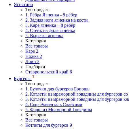
Ягнятина
Топ продаж
1. Рёбра Ягненка - 8 рёбер
2. Задняя нога ягненка на кости
3. Каре ягненка – 8 рёбер
4. Стейк из филе ягненка
5. Вырезка ягненка
Категории
Все товары
Каре
2
Ножка
2
Лоин
2
Подборки
Ставропольский край
6
Бургеры
Топ продаж
1. Булочки для бургеров Бриошь
2. Котлеты из мраморной говядины для бургеров со
3. Котлеты из мраморной говядины для бургеров кл
4. Сыр Эмменталь Слайсами
5. Фарш из Мраморной Говядины
Категории
Все товары
Котлеты для бургеров
9