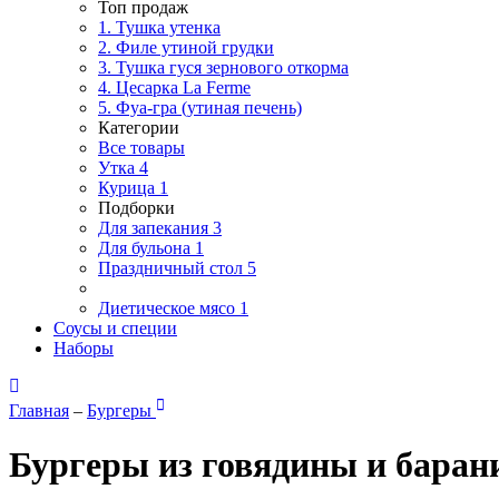
Топ продаж
1. Тушка утенка
2. Филе утиной грудки
3. Тушка гуся зернового откорма
4. Цесарка La Ferme
5. Фуа-гра (утиная печень)
Категории
Все товары
Утка
4
Курица
1
Подборки
Для запекания
3
Для бульона
1
Праздничный стол
5
Диетическое мясо
1
Соусы и специи
Наборы
Главная
–
Бургеры
Бургеры из говядины и бара