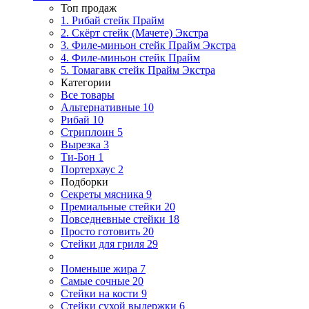
Топ продаж
1. Рибай cтейк Прайм
2. Скёрт стейк (Мачете) Экстра
3. Филе-миньон стейк Прайм Экстра
4. Филе-миньон стейк Прайм
5. Томагавк стейк Прайм Экстра
Категории
Все товары
Альтернативные
10
Рибай
10
Стриплоин
5
Вырезка
3
Ти-Бон
1
Портерхаус
2
Подборки
Секреты мясника
9
Премиальные стейки
20
Повседневные стейки
18
Просто готовить
20
Стейки для гриля
29
Поменьше жира
7
Самые сочные
20
Стейки на кости
9
Стейки сухой выдержки
6