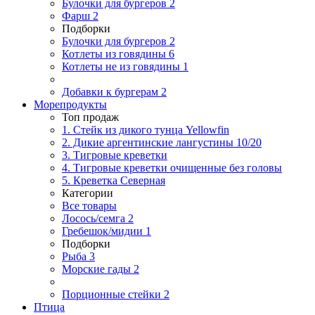
Булочки для бургеров
2
Фарш
2
Подборки
Булочки для бургеров
2
Котлеты из говядины
6
Котлеты не из говядины
1
Добавки к бургерам
2
Морепродукты
Топ продаж
1. Стейк из дикого тунца Yellowfin
2. Дикие аргентинские лангустины 10/20
3. Тигровые креветки
4. Тигровые креветки очищенные без головы
5. Креветка Cеверная
Категории
Все товары
Лосось/семга
2
Гребешок/мидии
1
Подборки
Рыба
3
Морские гады
2
Порционные стейки
2
Птица