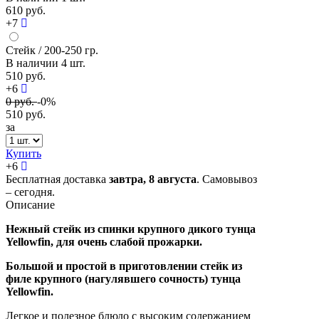
610 руб.
+7
Стейк
/ 200-250 гр.
В наличии
4 шт.
510 руб.
+6
0
руб.
-0%
510
руб.
за
Купить
+
6
Бесплатная доставка
завтра,
8 августа
. Самовывоз
– сегодня.
Описание
Нежный стейк из спинки крупного дикого тунца
Yellowfin, для очень слабой прожарки.
Большой и простой в приготовлении стейк из
филе крупного (нагулявшего сочность)
тунца
Yellowfin.
Легкое и полезное блюдо с высоким содержанием