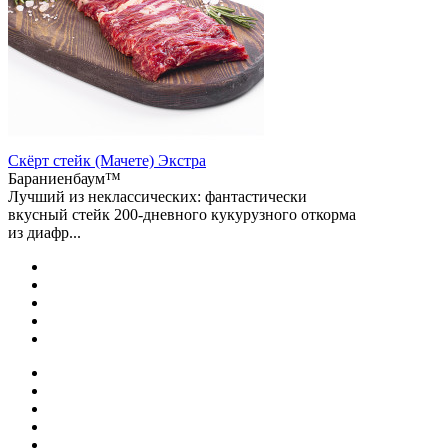
Скёрт стейк (Мачете) Экстра
Бараниенбаум™
Лучший из неклассических: фантастически
вкусный стейк 200-дневного кукурузного откорма
из диафр...