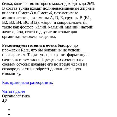
белка, количество которого может доходить до 26%.
В состав тунца входят полиненасыщенные жирные
кислоты Омега-3 и Омега-6, незаменимые
аминокислоты, витамины А, D, Е, группы В (В1,
В2, В3, В4, В6, В12), макро- и микроэлементы,
такие как фосфор, калий, кальций, магний, натрий,
железо, йод, селен и другие полезные для
организма человека вещества.
Рекомендуем готовить очень быстро
, до
прожарки Rare, что бы боковины не успели
прожариться. Тогда тунец сохранит фирменную
сочность и нежность. Прекрасно сочетается с
соевым соусом: добавьте его во время жарки на
сковороду и стейк обретет дополнительную
изюминку.
Как правильно разморозить
.
Читать далее
Органолептика
4,8