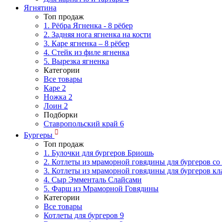
Ягнятина
Топ продаж
1. Рёбра Ягненка - 8 рёбер
2. Задняя нога ягненка на кости
3. Каре ягненка – 8 рёбер
4. Стейк из филе ягненка
5. Вырезка ягненка
Категории
Все товары
Каре
2
Ножка
2
Лоин
2
Подборки
Ставропольский край
6
Бургеры
Топ продаж
1. Булочки для бургеров Бриошь
2. Котлеты из мраморной говядины для бургеров со
3. Котлеты из мраморной говядины для бургеров кл
4. Сыр Эмменталь Слайсами
5. Фарш из Мраморной Говядины
Категории
Все товары
Котлеты для бургеров
9