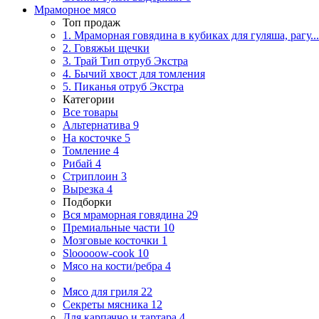
Мраморное мясо
Топ продаж
1. Мраморная говядина в кубиках для гуляша, рагу...
2. Говяжьи щечки
3. Трай Тип отруб Экстра
4. Бычий хвост для томления
5. Пиканья отруб Экстра
Категории
Все товары
Альтернатива
9
На косточке
5
Томление
4
Рибай
4
Стриплоин
3
Вырезка
4
Подборки
Вся мраморная говядина
29
Премиальные части
10
Мозговые косточки
1
Slooooow-cook
10
Мясо на кости/ребра
4
Мясо для гриля
22
Секреты мясника
12
Для карпаччо и тартара
4