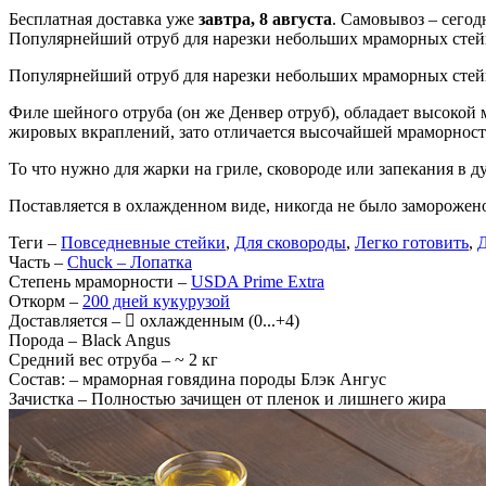
Бесплатная доставка уже
завтра,
8 августа
. Самовывоз – сегод
Популярнейший отруб для нарезки небольших мраморных стейк
Популярнейший отруб для нарезки небольших мраморных стейк
Филе шейного отруба (он же Денвер отруб), обладает высокой
жировых вкраплений, зато отличается высочайшей мраморностью
То что нужно для жарки на гриле, сковороде или запекания в д
Поставляется в охлажденном виде, никогда не было заморожено
Теги
–
Повседневные стейки
,
Для сковороды
,
Легко готовить
,
Д
Часть
–
Chuck – Лопатка
Степень мраморности
–
USDA Prime Extra
Откорм
–
200 дней кукурузой
Доставляется
–
охлажденным (0...+4)
Порода
– Black Angus
Средний вес отруба
– ~ 2 кг
Состав:
– мраморная говядина породы Блэк Ангус
Зачистка
– Полностью зачищен от пленок и лишнего жира