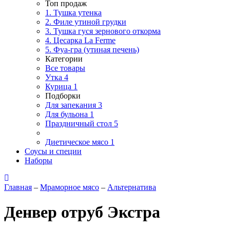
Топ продаж
1. Тушка утенка
2. Филе утиной грудки
3. Тушка гуся зернового откорма
4. Цесарка La Ferme
5. Фуа-гра (утиная печень)
Категории
Все товары
Утка
4
Курица
1
Подборки
Для запекания
3
Для бульона
1
Праздничный стол
5
Диетическое мясо
1
Соусы и специи
Наборы
Главная
–
Мраморное мясо
–
Альтернатива
Денвер отруб Экстра