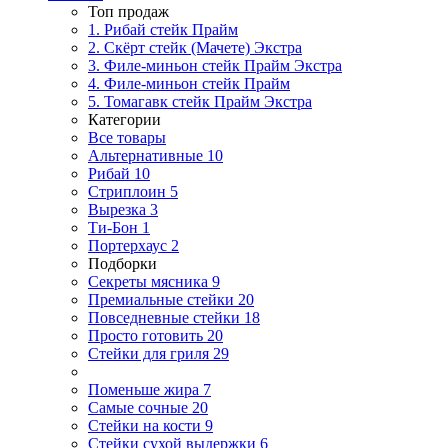
Топ продаж
1. Рибай cтейк Прайм
2. Скёрт стейк (Мачете) Экстра
3. Филе-миньон стейк Прайм Экстра
4. Филе-миньон стейк Прайм
5. Томагавк стейк Прайм Экстра
Категории
Все товары
Альтернативные
10
Рибай
10
Стриплоин
5
Вырезка
3
Ти-Бон
1
Портерхаус
2
Подборки
Секреты мясника
9
Премиальные стейки
20
Повседневные стейки
18
Просто готовить
20
Стейки для гриля
29
Поменьше жира
7
Самые сочные
20
Стейки на кости
9
Стейки сухой выдержки
6