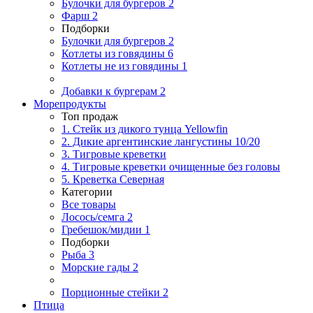
Булочки для бургеров
2
Фарш
2
Подборки
Булочки для бургеров
2
Котлеты из говядины
6
Котлеты не из говядины
1
Добавки к бургерам
2
Морепродукты
Топ продаж
1. Стейк из дикого тунца Yellowfin
2. Дикие аргентинские лангустины 10/20
3. Тигровые креветки
4. Тигровые креветки очищенные без головы
5. Креветка Cеверная
Категории
Все товары
Лосось/семга
2
Гребешок/мидии
1
Подборки
Рыба
3
Морские гады
2
Порционные стейки
2
Птица