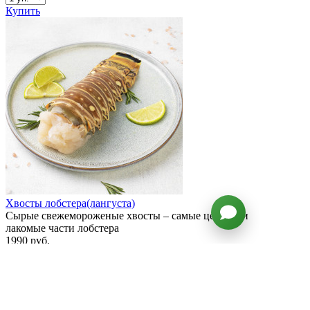
Купить
Хвосты лобстера(лангуста)
Сырые свежемороженые хвосты – самые ценные и
лакомые части лобстера
1990 руб.
за 350-400 гр.
Всё продано...
↑
Вернуться наверх