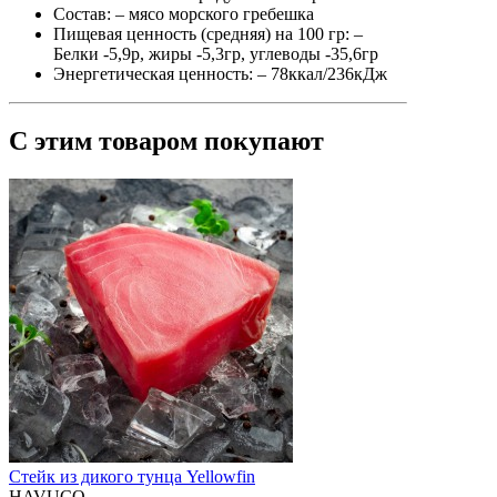
Состав:
– мясо морского гребешка
Пищевая ценность (средняя) на 100 гр:
–
Белки -5,9р, жиры -5,3гр, углеводы -35,6гр
Энергетическая ценность:
– 78ккал/236кДж
С этим товаром покупают
Стейк из дикого тунца Yellowfin
HAVUCO