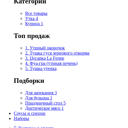
Категории
Все товары
Утка
4
Курица
1
Топ продаж
1. Утиный окорочок
2. Тушка гуся зернового откорма
3. Цесарка La Ferme
4. Фуа-гра (утиная печень)
5. Тушка утенка
Подборки
Для запекания
3
Для бульона
1
Праздничный стол
5
Диетическое мясо
1
Соусы и специи
Наборы