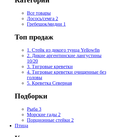
Категории
Все товары
Лосось/семга
2
Гребешок/мидии
1
Топ продаж
1. Стейк из дикого тунца Yellowfin
2. Дикие аргентинские лангустины
10/20
3. Тигровые креветки
4. Тигровые креветки очищенные без
головы
5. Креветка Cеверная
Подборки
Рыба
3
Морские гады
2
Порционные стейки
2
Птица