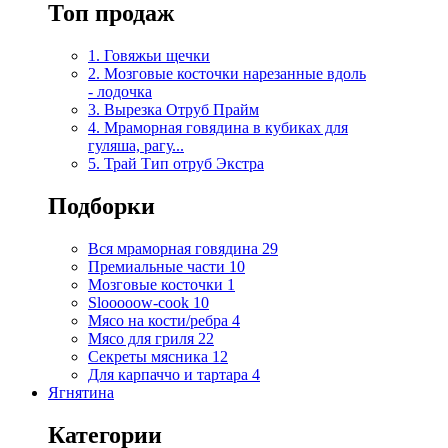
Топ продаж
1. Говяжьи щечки
2. Мозговые косточки нарезанные вдоль
- лодочка
3. Вырезка Отруб Прайм
4. Мраморная говядина в кубиках для
гуляша, рагу...
5. Трай Тип отруб Экстра
Подборки
Вся мраморная говядина
29
Премиальные части
10
Мозговые косточки
1
Slooooow-cook
10
Мясо на кости/ребра
4
Мясо для гриля
22
Секреты мясника
12
Для карпаччо и тартара
4
Ягнятина
Категории