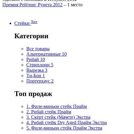
Премия Рейтинг Рунета 2012
– 1 место
Хит
Стейки
Категории
Все товары
Альтернативные
10
Рибай
10
Стриплоин
5
Вырезка
3
Ти-Бон
1
Портерхаус
2
Топ продаж
1. Филе-миньон стейк Прайм
2. Рибай cтейк Прайм
3. Скёрт стейк (Мачете) Экстра
4. Рибай стейк Dry Aged Прайм Экстра
5. Филе-миньон стейк Прайм Экстра