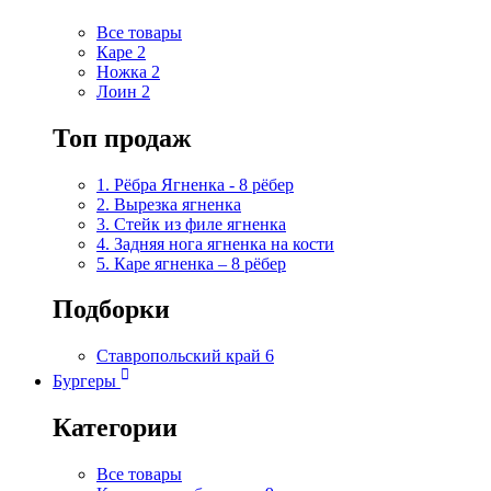
Все товары
Каре
2
Ножка
2
Лоин
2
Топ продаж
1. Рёбра Ягненка - 8 рёбер
2. Вырезка ягненка
3. Стейк из филе ягненка
4. Задняя нога ягненка на кости
5. Каре ягненка – 8 рёбер
Подборки
Ставропольский край
6
Бургеры
Категории
Все товары