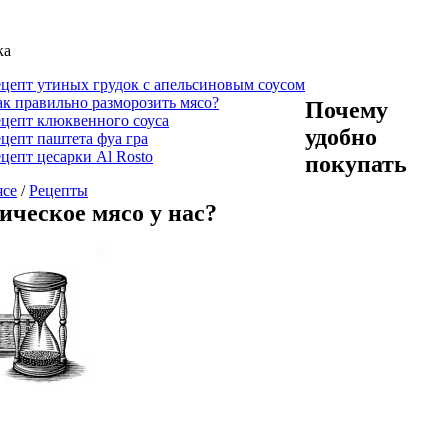
ка
ецепт утиных грудок с апельсиновым соусом
ак правильно разморозить мясо?
Почему
ецепт клюквенного соуса
удобно
цепт паштета фуа гра
цепт цесарки Al Rosto
покупать
ясе
/
Рецепты
ическое мясо у нас?