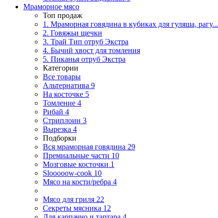
Мраморное мясо
Топ продаж
1. Мраморная говядина в кубиках для гуляша, рагу...
2. Говяжьи щечки
3. Трай Тип отруб Экстра
4. Бычий хвост для томления
5. Пиканья отруб Экстра
Категории
Все товары
Альтернатива
9
На косточке
5
Томление
4
Рибай
4
Стриплоин
3
Вырезка
4
Подборки
Вся мраморная говядина
29
Премиальные части
10
Мозговые косточки
1
Slooooow-cook
10
Мясо на кости/ребра
4
Мясо для гриля
22
Секреты мясника
12
Для карпаччо и тартара
4