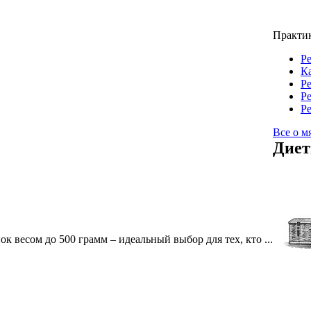
Практи
Р
К
Р
Ре
Ре
Все о м
Диет
 весом до 500 грамм – идеальный выбор для тех, кто ...