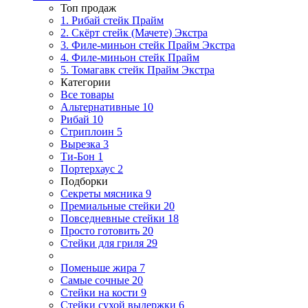
Топ продаж
1. Рибай cтейк Прайм
2. Скёрт стейк (Мачете) Экстра
3. Филе-миньон стейк Прайм Экстра
4. Филе-миньон стейк Прайм
5. Томагавк стейк Прайм Экстра
Категории
Все товары
Альтернативные
10
Рибай
10
Стриплоин
5
Вырезка
3
Ти-Бон
1
Портерхаус
2
Подборки
Секреты мясника
9
Премиальные стейки
20
Повседневные стейки
18
Просто готовить
20
Стейки для гриля
29
Поменьше жира
7
Самые сочные
20
Стейки на кости
9
Стейки сухой выдержки
6