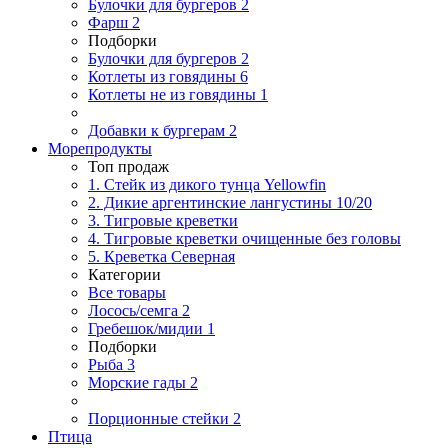
Булочки для бургеров
2
Фарш
2
Подборки
Булочки для бургеров
2
Котлеты из говядины
6
Котлеты не из говядины
1
Добавки к бургерам
2
Морепродукты
Топ продаж
1. Стейк из дикого тунца Yellowfin
2. Дикие аргентинские лангустины 10/20
3. Тигровые креветки
4. Тигровые креветки очищенные без головы
5. Креветка Cеверная
Категории
Все товары
Лосось/семга
2
Гребешок/мидии
1
Подборки
Рыба
3
Морские гады
2
Порционные стейки
2
Птица