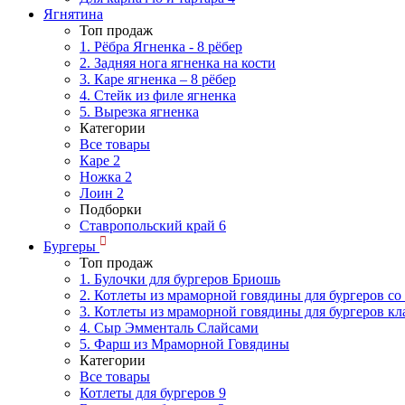
Ягнятина
Топ продаж
1. Рёбра Ягненка - 8 рёбер
2. Задняя нога ягненка на кости
3. Каре ягненка – 8 рёбер
4. Стейк из филе ягненка
5. Вырезка ягненка
Категории
Все товары
Каре
2
Ножка
2
Лоин
2
Подборки
Ставропольский край
6
Бургеры
Топ продаж
1. Булочки для бургеров Бриошь
2. Котлеты из мраморной говядины для бургеров со
3. Котлеты из мраморной говядины для бургеров кл
4. Сыр Эмменталь Слайсами
5. Фарш из Мраморной Говядины
Категории
Все товары
Котлеты для бургеров
9