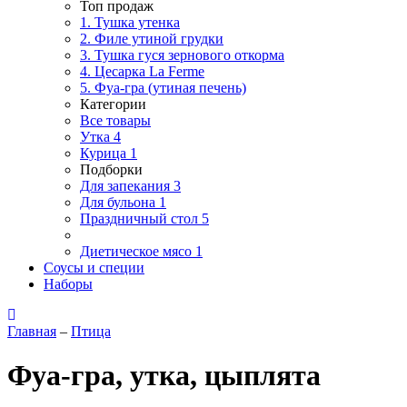
Топ продаж
1. Тушка утенка
2. Филе утиной грудки
3. Тушка гуся зернового откорма
4. Цесарка La Ferme
5. Фуа-гра (утиная печень)
Категории
Все товары
Утка
4
Курица
1
Подборки
Для запекания
3
Для бульона
1
Праздничный стол
5
Диетическое мясо
1
Соусы и специи
Наборы
Главная
–
Птица
Фуа-гра, утка, цыплята