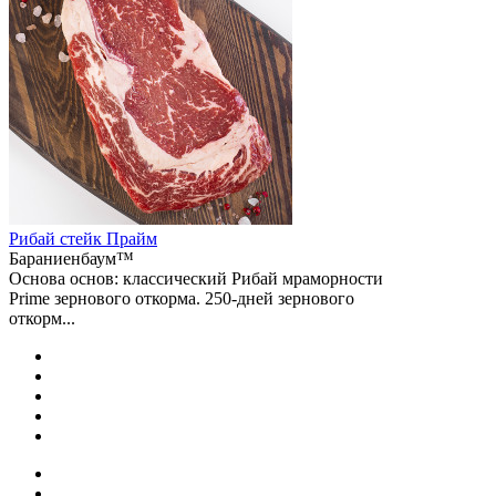
Рибай cтейк Прайм
Бараниенбаум™
Основа основ: классический Рибай мраморности
Prime зернового откорма. 250-дней зернового
откорм...