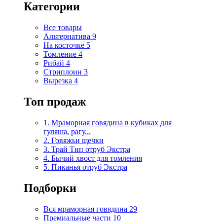
Категории
Все товары
Альтернатива
9
На косточке
5
Томление
4
Рибай
4
Стриплоин
3
Вырезка
4
Топ продаж
1. Мраморная говядина в кубиках для
гуляша, рагу...
2. Говяжьи щечки
3. Трай Тип отруб Экстра
4. Бычий хвост для томления
5. Пиканья отруб Экстра
Подборки
Вся мраморная говядина
29
Премиальные части
10