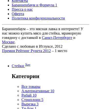
Контакты
Бараниенбаум и Формула 1
Пресса о нас
Оферта
Политика конфиденциальности
Бараниенбаум – это мясная лавка в интернете! У
нас можно купить мясо для стейка, мраморную
говядину с доставкой в
Санкт-Петербурге
и
Москве
.
Сделано с любовью в Итлуксе, 2012
Премия Рейтинг Рунета 2012
– 1 место
Хит
Стейки
Категории
Все товары
Альтернативные
10
Рибай
10
Стриплоин
5
Вырезка
3
Ти-Бон
1