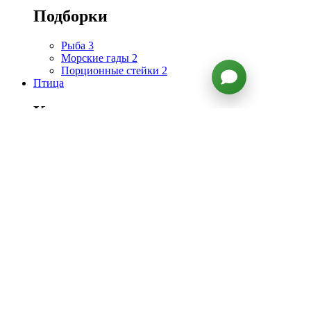
Подборки
Рыба
3
Морские гады
2
Порционные стейки
2
Птица
Категории
Все товары
Утка
4
Курица
1
Топ продаж
1. Тушка утенка
2. Филе утиной грудки
3. Тушка гуся зернового откорма
4. Цесарка La Ferme
5. Фуа-гра (утиная печень)
Подборки