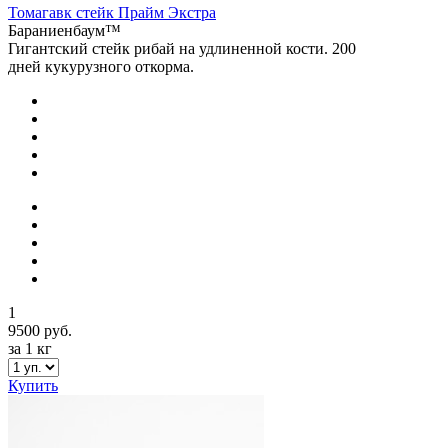
Томагавк стейк Прайм Экстра
Бараниенбаум™
Гигантский стейк рибай на удлиненной кости. 200
дней кукурузного откорма.
1
9500 руб.
за 1 кг
Купить