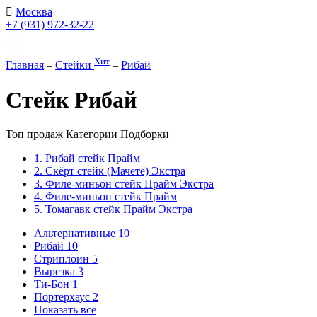
Москва
+7 (931) 972-32-22
Хит
Главная
–
Стейки
–
Рибай
Стейк Рибай
Топ продаж
Категории
Подборки
1. Рибай cтейк Прайм
2. Скёрт стейк (Мачете) Экстра
3. Филе-миньон стейк Прайм Экстра
4. Филе-миньон стейк Прайм
5. Томагавк стейк Прайм Экстра
Альтернативные
10
Рибай
10
Стриплоин
5
Вырезка
3
Ти-Бон
1
Портерхаус
2
Показать все