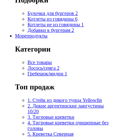
Подборки
Булочки для бургеров
2
Котлеты из говядины
6
Котлеты не из говядины
1
Добавки к бургерам
2
Морепродукты
Категории
Все товары
Лосось/семга
2
Гребешок/мидии
1
Топ продаж
1. Стейк из дикого тунца Yellowfin
2. Дикие аргентинские лангустины
10/20
3. Тигровые креветки
4. Тигровые креветки очищенные без
головы
5. Креветка Cеверная