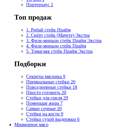
Портерхаус
2
Топ продаж
1. Рибай cтейк Прайм
2. Скёрт стейк (Мачете) Экстра
3. Филе-миньон стейк Прайм Экстра
4. Филе-миньон стейк Прайм
5. Томагавк стейк Прайм Экстра
Подборки
Секреты мясника
9
Премиальные стейки
20
Повседневные стейки
18
Просто готовить
20
Стейки для гриля
29
Поменьше жира
7
Самые сочные
20
Стейки на кости
9
Стейки сухой выдержки
6
Мраморное мясо