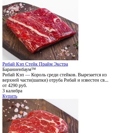
Рибай Кэп Стейк Прайм Экстра
Бараниенбаум™
Рибай Кэп — Король среди стейков. Вырезается из
верхней части(шапки) отруба Рибай и известен св...
от 4290 руб.
3 калибра
Купить