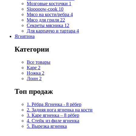
Мозговые косточки
1
Slooooow-cook
10
Мясо на кости/ребра
4
Мясо для гриля
22
Секреты мясника
12
Для карпаччо и тартара
4
Ягнятина
Категории
Все товары
Каре
2
Ножка
2
Лоин
2
Топ продаж
1. Рёбра Ягненка - 8 рёбер
2. Задняя нога ягненка на кости
3. Каре ягненка – 8 рёбер
4. Стейк из филе ягненка
5. Вырезка ягненка