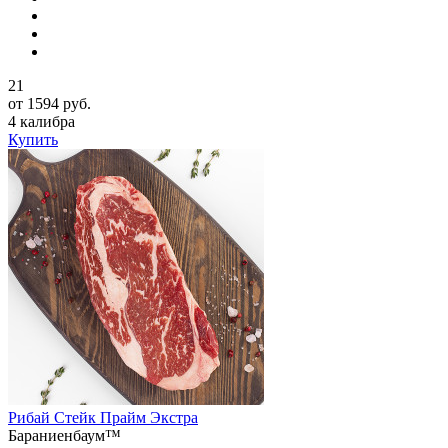
21
от 1594 руб.
4 калибра
Купить
Рибай Стейк Прайм Экстра
Бараниенбаум™