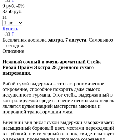
+33
0
руб.
-0%
3250
руб.
за
Купить
+
33
Бесплатная доставка
завтра,
7 августа
. Самовывоз
– сегодня.
Описание
Нежный сочный и очень ароматный Стейк
Рибай Прайм Экстра 28-дневного сухого
вызревания.
Рибай сухой выдержки – это гастрономическое
откровение, способное покорить даже самого
искушенного гурмана. Этот стейк, выдержанный в
контролируемой среде в течение нескольких недель
является кульминацией мастерства мясника и
природной трансформации мяса.
Внешний вид рибая сухой выдержки завораживает:
насыщенный бордовый цвет, местами переходящий
в глубокий, почти чёрный оттенок, свидетельствует
о времени, проведенном в процессе созревания.