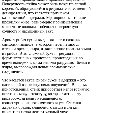
Поверхность стейка может быть покрыта легкой
корочкой, образующейся в результате естественной
дегидратации, что является признаком
качественной выдержки. Мраморность – тонкие
прожилки жира, равномерно пронизывающие
мышечные волокна – обещает невероятную
сочность и насыщенный вкус.
Аромат рибая сухой выдержки – это сложная
симфония запахов, в которой переплетаются
оттенки орехов, сыра, и даже легкие нюансы земли
и грибов. Этот сложный букет – результат
ферментативных процессов, происходящих во
время выдержки, когда энзимы разрушают белки и
жиры, высвобождая новые ароматические
соединения.
Что касается вкуса, рибай сухой выдержки – это
настоящий взрыв вкусовых ощущений. Во время
приготовления, стейк приобретает неповторимую,
почти кремовую текстуру, которая тает во рту,
высвобождая волну насыщенного,
концентрированного мясного вкуса. Оттенки
жареных орехов, сливочного масла и легкая
пикантная нотка делают каждый укус