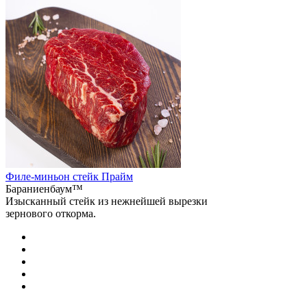
Филе-миньон стейк Прайм
Бараниенбаум™
Изысканный стейк из нежнейшей вырезки
зернового откорма.