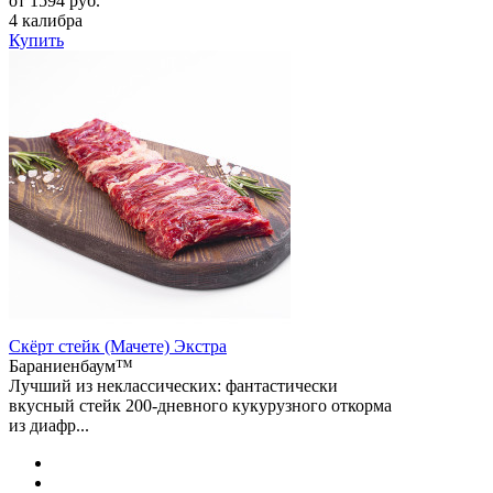
от 1594 руб.
4 калибра
Купить
Скёрт стейк (Мачете) Экстра
Бараниенбаум™
Лучший из неклассических: фантастически
вкусный стейк 200-дневного кукурузного откорма
из диафр...