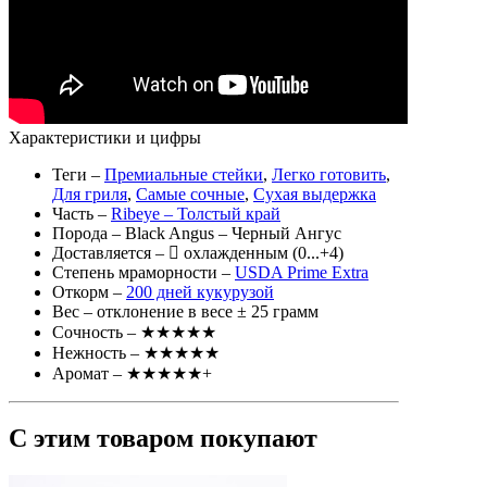
Характеристики и цифры
Теги
–
Премиальные стейки
,
Легко готовить
,
Для гриля
,
Самые сочные
,
Сухая выдержка
Часть
–
Ribeye – Толстый край
Порода
– Black Angus – Черный Ангус
Доставляется
–
охлажденным (0...+4)
Степень мраморности
–
USDA Prime Extra
Откорм
–
200 дней кукурузой
Вес
– отклонение в весе ± 25 грамм
Сочность
– ★★★★★
Нежность
– ★★★★★
Аромат
– ★★★★★+
С этим товаром покупают