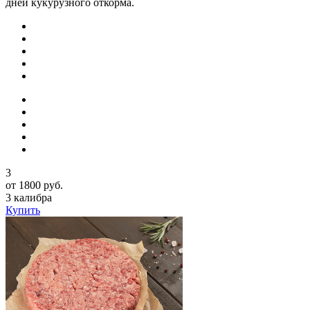
дней кукурузного откорма.
3
от 1800 руб.
3 калибра
Купить