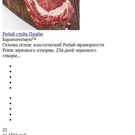
Рибай cтейк Прайм
Бараниенбаум™
Основа основ: классический Рибай мраморности
Prime зернового откорма. 250-дней зернового
откорм...
21