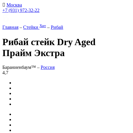
Москва
+7 (931) 972-32-22
Хит
Главная
–
Стейки
–
Рибай
Рибай стейк Dry Aged
Прайм Экстра
Бараниенбаум™ –
Россия
4,7