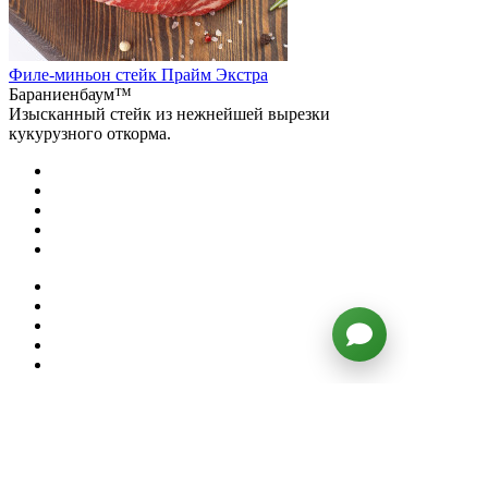
Филе-миньон стейк Прайм Экстра
Бараниенбаум™
Изысканный стейк из нежнейшей вырезки
кукурузного откорма.
1
от 3400 руб.
3 калибра
Купить