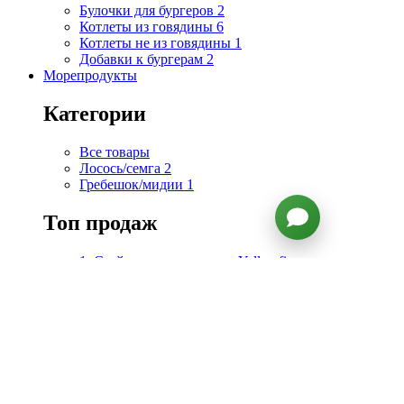
Булочки для бургеров
2
Котлеты из говядины
6
Котлеты не из говядины
1
Добавки к бургерам
2
Морепродукты
Категории
Все товары
Лосось/семга
2
Гребешок/мидии
1
Топ продаж
1. Стейк из дикого тунца Yellowfin
2. Дикие аргентинские лангустины
10/20
3. Тигровые креветки
4. Тигровые креветки очищенные без
головы
5. Креветка Cеверная
Подборки