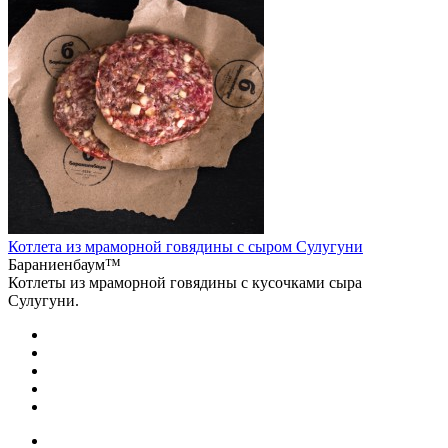
Котлета из мраморной говядины с сыром Сулугуни
Бараниенбаум™
Котлеты из мраморной говядины с кусочками сыра
Сулугуни.