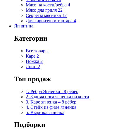
Мясо на кости/ребра
4
Мясо для гриля
22
Секреты мясника
12
Для карпаччо и тартара
4
Ягнятина
Категории
Все товары
Каре
2
Ножка
2
Лоин
2
Топ продаж
1. Рёбра Ягненка - 8 рёбер
2. Задняя нога ягненка на кости
3. Каре ягненка – 8 рёбер
4. Стейк из филе ягненка
5. Вырезка ягненка
Подборки