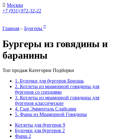
Москва
+7 (931) 972-32-22
Главная
–
Бургеры
Бургеры из говядины и
баранины
Топ продаж
Категории
Подборки
1. Булочки для бургеров Бриошь
2. Котлеты из мраморной говядины для
бургеров со специями
3. Котлеты из мраморной говядины для
бургеров классические
4. Сыр Эмменталь Слайсами
5. Фарш из Мраморной Говядины
Котлеты для бургеров
9
Булочки для бургеров
2
Фарш
2