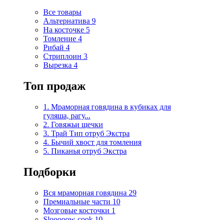
Все товары
Альтернатива
9
На косточке
5
Томление
4
Рибай
4
Стриплоин
3
Вырезка
4
Топ продаж
1. Мраморная говядина в кубиках для
гуляша, рагу...
2. Говяжьи щечки
3. Трай Тип отруб Экстра
4. Бычий хвост для томления
5. Пиканья отруб Экстра
Подборки
Вся мраморная говядина
29
Премиальные части
10
Мозговые косточки
1
Slooooow-cook
10