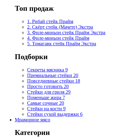
Топ продаж
1. Рибай cтейк Прайм
2. Скёрт стейк (Мачете) Экстра
3. Филе-миньон стейк Прайм Экстра
4. Филе-миньон стейк Прайм
5. Томагавк стейк Прайм Экстра
Подборки
Секреты мясника
9
Премиальные стейки
20
Повседневные стейки
18
Просто готовить
20
Стейки для гриля
29
Поменьше жира
7
Самые сочные
20
Стейки на кости
9
Стейки сухой выдержки
6
Мраморное мясо
Категории