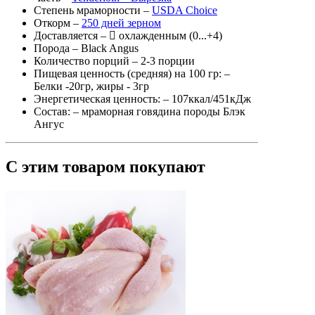
Степень мраморности
–
USDA Choice
Откорм
–
250 дней зерном
Доставляется
–
охлажденным (0...+4)
Порода
– Black Angus
Количество порций
– 2-3 порции
Пищевая ценность (средняя) на 100 гр:
–
Белки -20гр, жиры - 3гр
Энергетическая ценность:
– 107ккал/451кДж
Состав:
– мраморная говядина породы Блэк
Ангус
С этим товаром покупают