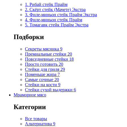
1. Рибай cтейк Прайм
2. Скёрт стейк (Мачете) Экстра
3. Филе-миньон стейк Прайм Экстра
4. Филе-миньон стейк Прайм
5. Томагавк стейк Прайм Экстра
Подборки
Секреты мясника
9
Премиальные стейки
20
Повседневные стейки
18
Просто готовить
20
Стейки для гриля
29
Поменьше жира
7
Самые сочные
20
Стейки на кости
9
Стейки сухой выдержки
6
Мраморное мясо
Категории
Все товары
Альтернатива
9