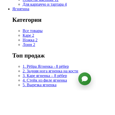
Для карпаччо и тартара
4
Ягнятина
Категории
Все товары
Каре
2
Ножка
2
Лоин
2
Топ продаж
1. Рёбра Ягненка - 8 рёбер
2. Задняя нога ягненка на кости
3. Каре ягненка – 8 рёбер
4. Стейк из филе ягненка
5. Вырезка ягненка
Подборки
Ставропольский край
6
Бургеры