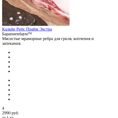
Кальби Рибс Прайм Экстра
Бараниенбаум™
Мясистые мраморные ребра для гриля, копчения и
запекания.
4
2990 руб.
за 1 кг