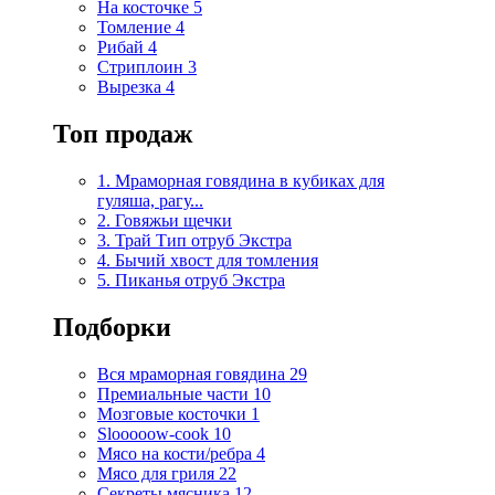
На косточке
5
Томление
4
Рибай
4
Стриплоин
3
Вырезка
4
Топ продаж
1. Мраморная говядина в кубиках для
гуляша, рагу...
2. Говяжьи щечки
3. Трай Тип отруб Экстра
4. Бычий хвост для томления
5. Пиканья отруб Экстра
Подборки
Вся мраморная говядина
29
Премиальные части
10
Мозговые косточки
1
Slooooow-cook
10
Мясо на кости/ребра
4
Мясо для гриля
22
Секреты мясника
12