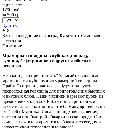
0
руб.
-0%
1790
руб.
за 500 гр.
Купить
+
18
Бесплатная доставка
завтра,
8 августа
. Самовывоз
– сегодня.
Описание
Мраморная говядина в кубиках для рагу,
гуляша, бефстроганова и других любимых
рецептов.
Не знаете, что приготовить? Запасайтесь нашими
мраморными кубиками из мраморной говядины
Прайм Экстра, и у вас всегда будет под рукой
превосходная говядина для приготовления быстрых
и вкусных блюд. Наши мясники нарезают кубки из
премиальных отрубов Рибай или Стриплойн, а
также из альтернативного отруба Hanging Tender, он
же Стейк Мясника. Идеально подходят тушения,
томления или быстрой обжарки на сковороде. Они
сочные, нежные и ароматные. Закажите сегодня и
украсьте свои повседневные блюда!