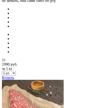
не жевать, они сами тают по рту.
11
1990 руб.
за 1 кг
Купить