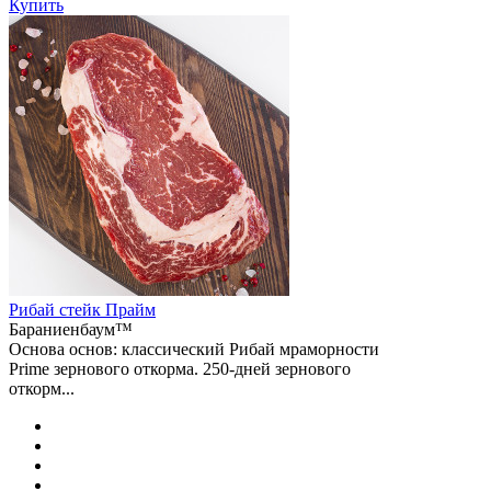
Купить
Рибай cтейк Прайм
Бараниенбаум™
Основа основ: классический Рибай мраморности
Prime зернового откорма. 250-дней зернового
откорм...