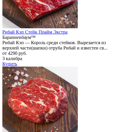
Рибай Кэп Стейк Прайм Экстра
Бараниенбаум™
Рибай Кэп — Король среди стейков. Вырезается из
верхней части(шапки) отруба Рибай и известен св...
от 4290 руб.
3 калибра
Купить