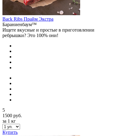
Back Ribs Прайм Экстра
Бараниенбаум™
Ищете вкусные и простые в приготовлении
ребрышки? Это 100% они!
5
1500 руб.
за 1 кг
Купить