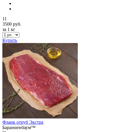
11
3500 руб.
за 1 кг
Купить
Фланк отруб Экстра
Бараниенбаум™