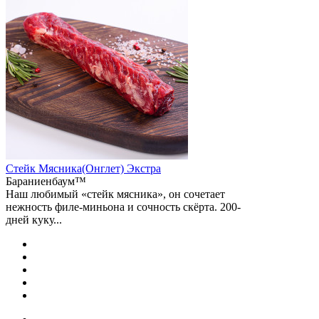
Стейк Мясника(Онглет) Экстра
Бараниенбаум™
Наш любимый «стейк мясника», он сочетает
нежность филе-миньона и сочность скёрта. 200-
дней куку...