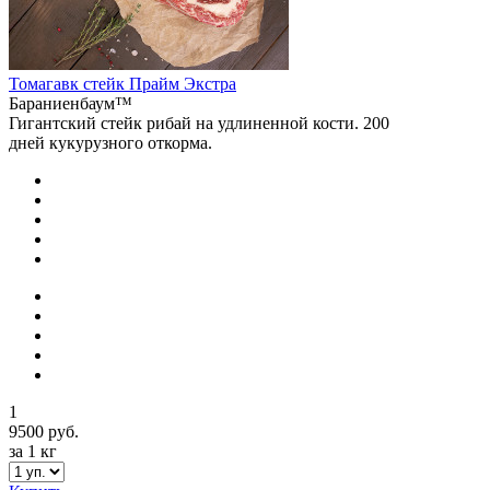
Томагавк стейк Прайм Экстра
Бараниенбаум™
Гигантский стейк рибай на удлиненной кости. 200
дней кукурузного откорма.
1
9500 руб.
за 1 кг