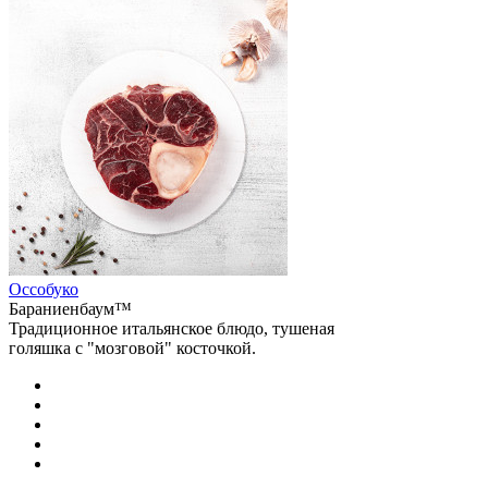
Оссобуко
Бараниенбаум™
Традиционное итальянское блюдо, тушеная
голяшка с "мозговой" косточкой.