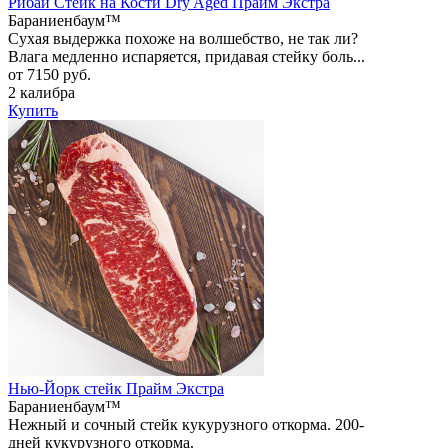
Рибай Стейк на Кости Dry Aged Прайм Экстра
Бараниенбаум™
Сухая выдержка похоже на волшебство, не так ли?
Влага медленно испаряется, придавая стейку боль...
от 7150 руб.
2 калибра
Купить
Нью-Йорк стейк Прайм Экстра
Бараниенбаум™
Нежный и сочный стейк кукурузного откорма. 200-
дней кукурузного откорма.