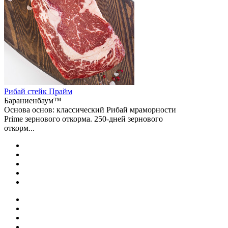
Рибай cтейк Прайм
Бараниенбаум™
Основа основ: классический Рибай мраморности
Prime зернового откорма. 250-дней зернового
откорм...