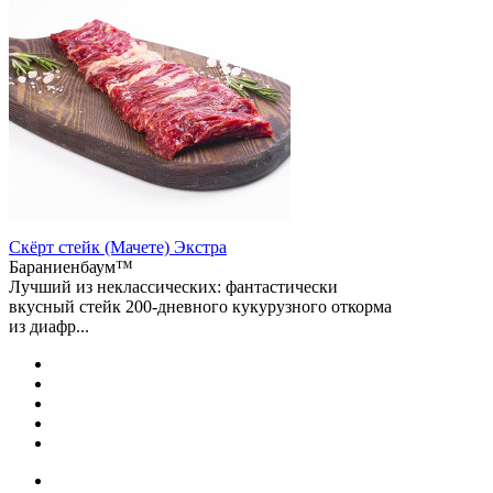
Скёрт стейк (Мачете) Экстра
Бараниенбаум™
Лучший из неклассических: фантастически
вкусный стейк 200-дневного кукурузного откорма
из диафр...