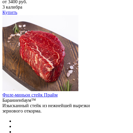
от 3400 руб.
3 калибра
Купить
Филе-миньон стейк Прайм
Бараниенбаум™
Изысканный стейк из нежнейшей вырезки
зернового откорма.