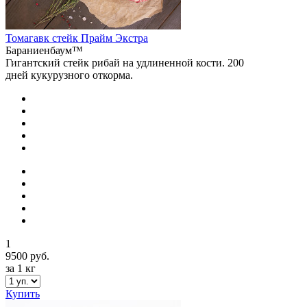
Томагавк стейк Прайм Экстра
Бараниенбаум™
Гигантский стейк рибай на удлиненной кости. 200
дней кукурузного откорма.
1
9500 руб.
за 1 кг
Купить