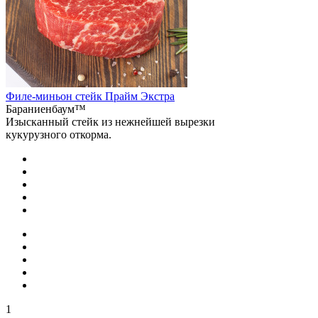
Филе-миньон стейк Прайм Экстра
Бараниенбаум™
Изысканный стейк из нежнейшей вырезки
кукурузного откорма.
1