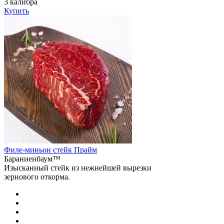
3 калибра
Купить
Филе-миньон стейк Прайм
Бараниенбаум™
Изысканный стейк из нежнейшей вырезки
зернового откорма.