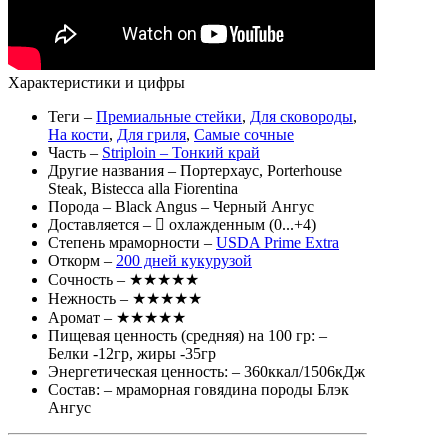
Характеристики и цифры
Теги
–
Премиальные стейки
,
Для сковороды
,
На кости
,
Для гриля
,
Самые сочные
Часть
–
Striploin – Тонкий край
Другие названия
– Портерхаус, Porterhouse
Steak, Bistecca alla Fiorentina
Порода
– Black Angus – Черный Ангус
Доставляется
–
охлажденным (0...+4)
Степень мраморности
–
USDA Prime Extra
Откорм
–
200 дней кукурузой
Сочность
– ★★★★★
Нежность
– ★★★★★
Аромат
– ★★★★★
Пищевая ценность (средняя) на 100 гр:
–
Белки -12гр, жиры -35гр
Энергетическая ценность:
– 360ккал/1506кДж
Состав:
– мраморная говядина породы Блэк
Ангус