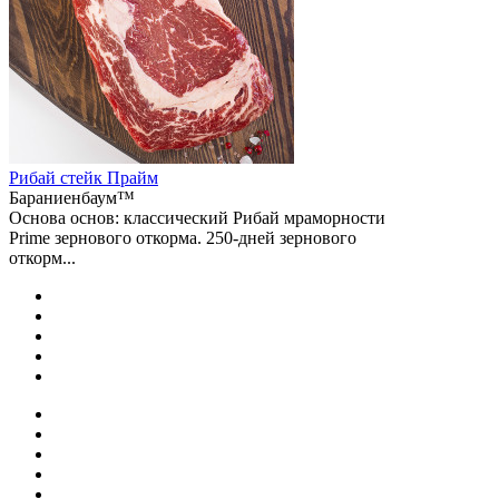
Рибай cтейк Прайм
Бараниенбаум™
Основа основ: классический Рибай мраморности
Prime зернового откорма. 250-дней зернового
откорм...