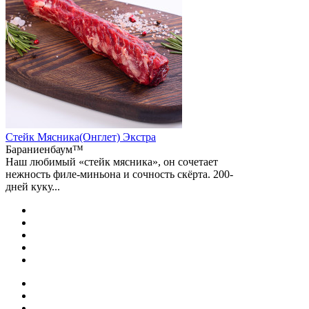
Стейк Мясника(Онглет) Экстра
Бараниенбаум™
Наш любимый «стейк мясника», он сочетает
нежность филе-миньона и сочность скёрта. 200-
дней куку...