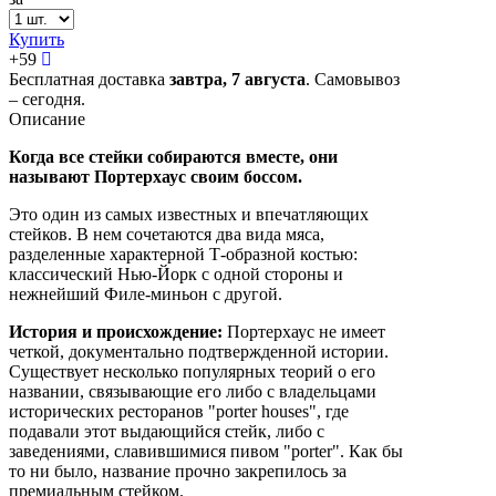
Купить
+
59
Бесплатная доставка
завтра,
7 августа
. Самовывоз
– сегодня.
Описание
Когда все стейки собираются вместе, они
называют Портерхаус своим боссом.
Это один из самых известных и впечатляющих
стейков. В нем сочетаются два вида мяса,
разделенные характерной Т-образной костью:
классический Нью-Йорк с одной стороны и
нежнейший Филе-миньон с другой.
История и происхождение:
Портерхаус не имеет
четкой, документально подтвержденной истории.
Существует несколько популярных теорий о его
названии, связывающие его либо с владельцами
исторических ресторанов "porter houses", где
подавали этот выдающийся стейк, либо с
заведениями, славившимися пивом "porter". Как бы
то ни было, название прочно закрепилось за
премиальным стейком.