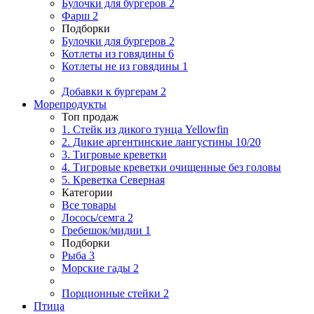
Булочки для бургеров
2
Фарш
2
Подборки
Булочки для бургеров
2
Котлеты из говядины
6
Котлеты не из говядины
1
Добавки к бургерам
2
Морепродукты
Топ продаж
1. Стейк из дикого тунца Yellowfin
2. Дикие аргентинские лангустины 10/20
3. Тигровые креветки
4. Тигровые креветки очищенные без головы
5. Креветка Cеверная
Категории
Все товары
Лосось/семга
2
Гребешок/мидии
1
Подборки
Рыба
3
Морские гады
2
Порционные стейки
2
Птица