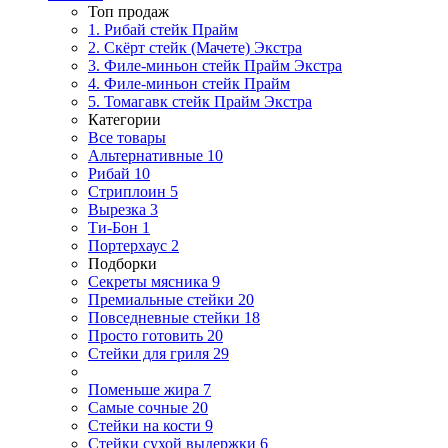
Топ продаж
1. Рибай cтейк Прайм
2. Скёрт стейк (Мачете) Экстра
3. Филе-миньон стейк Прайм Экстра
4. Филе-миньон стейк Прайм
5. Томагавк стейк Прайм Экстра
Категории
Все товары
Альтернативные
10
Рибай
10
Стриплоин
5
Вырезка
3
Ти-Бон
1
Портерхаус
2
Подборки
Секреты мясника
9
Премиальные стейки
20
Повседневные стейки
18
Просто готовить
20
Стейки для гриля
29
Поменьше жира
7
Самые сочные
20
Стейки на кости
9
Стейки сухой выдержки
6