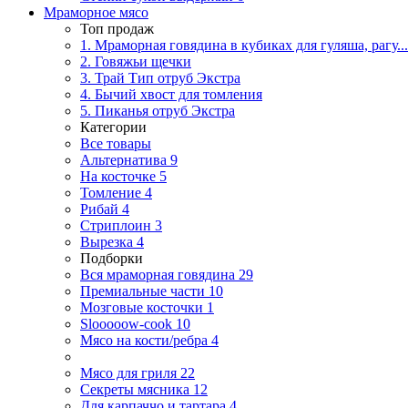
Мраморное мясо
Топ продаж
1. Мраморная говядина в кубиках для гуляша, рагу...
2. Говяжьи щечки
3. Трай Тип отруб Экстра
4. Бычий хвост для томления
5. Пиканья отруб Экстра
Категории
Все товары
Альтернатива
9
На косточке
5
Томление
4
Рибай
4
Стриплоин
3
Вырезка
4
Подборки
Вся мраморная говядина
29
Премиальные части
10
Мозговые косточки
1
Slooooow-cook
10
Мясо на кости/ребра
4
Мясо для гриля
22
Секреты мясника
12
Для карпаччо и тартара
4