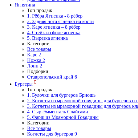
Ягнятина
Топ продаж
1. Рёбра Ягненка - 8 рёбер
2. Задняя нога ягненка на кости
3. Каре ягненка – 8 рёбер
4. Стейк из филе ягненка
5. Вырезка ягненка
Категории
Все товары
Каре
2
Ножка
2
Лоин
2
Подборки
Ставропольский край
6
Бургеры
Топ продаж
1. Булочки для бургеров Бриошь
2. Котлеты из мраморной говядины для бургеров со
3. Котлеты из мраморной говядины для бургеров кл
4. Сыр Эмменталь Слайсами
5. Фарш из Мраморной Говядины
Категории
Все товары
Котлеты для бургеров
9