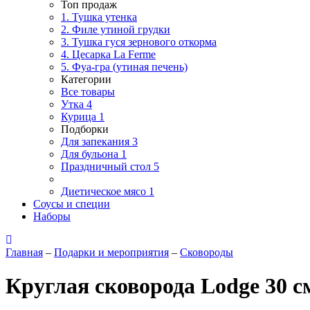
Топ продаж
1. Тушка утенка
2. Филе утиной грудки
3. Тушка гуся зернового откорма
4. Цесарка La Ferme
5. Фуа-гра (утиная печень)
Категории
Все товары
Утка
4
Курица
1
Подборки
Для запекания
3
Для бульона
1
Праздничный стол
5
Диетическое мясо
1
Соусы и специи
Наборы
Главная
–
Подарки и мероприятия
–
Сковороды
Круглая сковорода Lodge 30 с