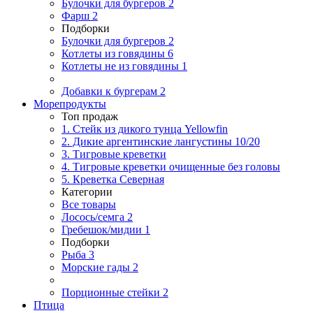
Булочки для бургеров
2
Фарш
2
Подборки
Булочки для бургеров
2
Котлеты из говядины
6
Котлеты не из говядины
1
Добавки к бургерам
2
Морепродукты
Топ продаж
1. Стейк из дикого тунца Yellowfin
2. Дикие аргентинские лангустины 10/20
3. Тигровые креветки
4. Тигровые креветки очищенные без головы
5. Креветка Cеверная
Категории
Все товары
Лосось/семга
2
Гребешок/мидии
1
Подборки
Рыба
3
Морские гады
2
Порционные стейки
2
Птица