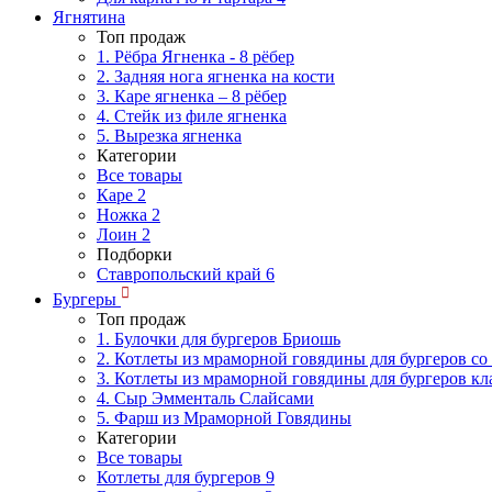
Ягнятина
Топ продаж
1. Рёбра Ягненка - 8 рёбер
2. Задняя нога ягненка на кости
3. Каре ягненка – 8 рёбер
4. Стейк из филе ягненка
5. Вырезка ягненка
Категории
Все товары
Каре
2
Ножка
2
Лоин
2
Подборки
Ставропольский край
6
Бургеры
Топ продаж
1. Булочки для бургеров Бриошь
2. Котлеты из мраморной говядины для бургеров со
3. Котлеты из мраморной говядины для бургеров кл
4. Сыр Эмменталь Слайсами
5. Фарш из Мраморной Говядины
Категории
Все товары
Котлеты для бургеров
9