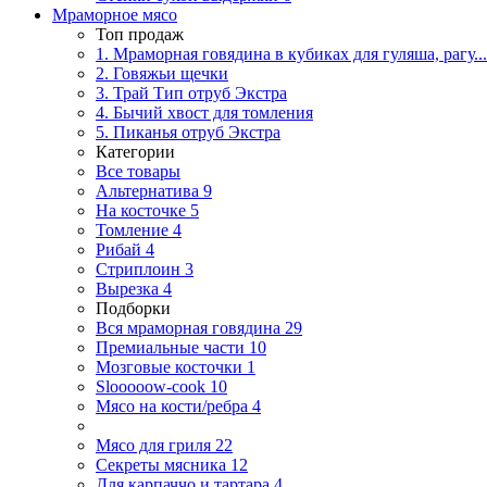
Мраморное мясо
Топ продаж
1. Мраморная говядина в кубиках для гуляша, рагу...
2. Говяжьи щечки
3. Трай Тип отруб Экстра
4. Бычий хвост для томления
5. Пиканья отруб Экстра
Категории
Все товары
Альтернатива
9
На косточке
5
Томление
4
Рибай
4
Стриплоин
3
Вырезка
4
Подборки
Вся мраморная говядина
29
Премиальные части
10
Мозговые косточки
1
Slooooow-cook
10
Мясо на кости/ребра
4
Мясо для гриля
22
Секреты мясника
12
Для карпаччо и тартара
4