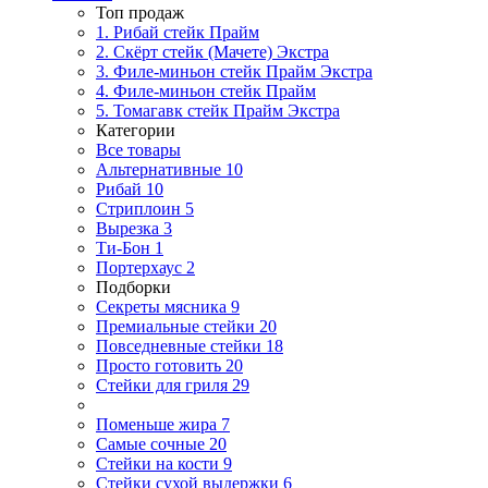
Топ продаж
1. Рибай cтейк Прайм
2. Скёрт стейк (Мачете) Экстра
3. Филе-миньон стейк Прайм Экстра
4. Филе-миньон стейк Прайм
5. Томагавк стейк Прайм Экстра
Категории
Все товары
Альтернативные
10
Рибай
10
Стриплоин
5
Вырезка
3
Ти-Бон
1
Портерхаус
2
Подборки
Секреты мясника
9
Премиальные стейки
20
Повседневные стейки
18
Просто готовить
20
Стейки для гриля
29
Поменьше жира
7
Самые сочные
20
Стейки на кости
9
Стейки сухой выдержки
6