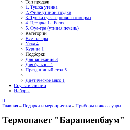
Топ продаж
1. Тушка утенка
2. Филе утиной грудки
3. Тушка гуся зернового откорма
4. Цесарка La Ferme
5. Фуа-гра (утиная печень)
Категории
Все товары
Утка
4
Курица
1
Подборки
Для запекания
3
Для бульона
1
Праздничный стол
5
Диетическое мясо
1
Соусы и специи
Наборы
Главная
–
Подарки и мероприятия
–
Приборы и аксессуары
Термопакет "Бараниенбаум"