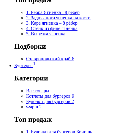
1. Рёбра Ягненка - 8 рёбер
2. Задняя нога ягненка на кости
3. Каре ягненка – 8 рёбер
4. Стейк из филе ягненка
5. Вырезка ягненка
Подборки
Ставропольский край
6
Бургеры
Категории
Все товары
Котлеты для бургеров
9
Булочки для бургеров
2
Фарш
2
Топ продаж
1. Булочки для бургеров Бриошь