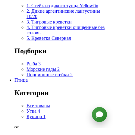
1. Стейк из дикого тунца Yellowfin
2. Дикие аргентинские лангустины
10/20
3. Тигровые креветки
4. Тигровые креветки очищенные без
головы
5. Креветка Cеверная
Подборки
Рыба
3
Морские гады
2
Порционные стейки
2
Птица
Категории
Все товары
Утка
4
Курица
1
Топ продаж