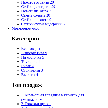
Просто готовить
20
Стейки для гриля
29
Поменьше жира
7
Самые сочные
20
Стейки на кости
9
Стейки сухой выдержки
6
Мраморное мясо
Категории
Все товары
Альтернатива
9
На косточке
5
Томление
4
Рибай
4
Стриплоин
3
Вырезка
4
Топ продаж
1. Мраморная говядина в кубиках для
гуляша, рагу...
2. Говяжьи щечки