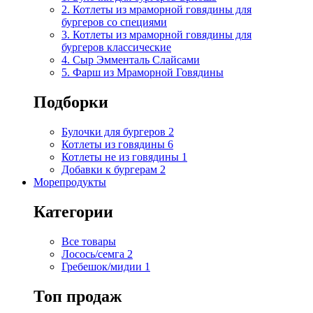
2. Котлеты из мраморной говядины для
бургеров со специями
3. Котлеты из мраморной говядины для
бургеров классические
4. Сыр Эмменталь Слайсами
5. Фарш из Мраморной Говядины
Подборки
Булочки для бургеров
2
Котлеты из говядины
6
Котлеты не из говядины
1
Добавки к бургерам
2
Морепродукты
Категории
Все товары
Лосось/семга
2
Гребешок/мидии
1
Топ продаж