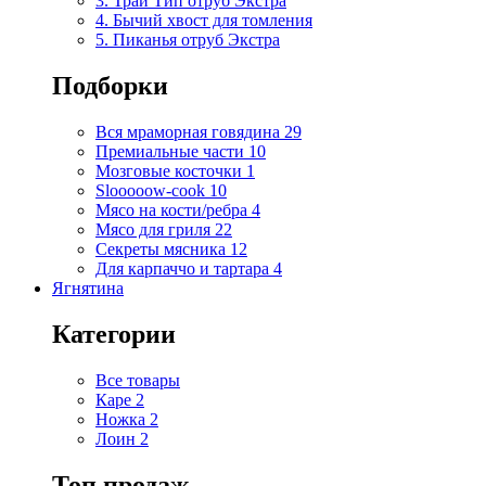
3. Трай Тип отруб Экстра
4. Бычий хвост для томления
5. Пиканья отруб Экстра
Подборки
Вся мраморная говядина
29
Премиальные части
10
Мозговые косточки
1
Slooooow-cook
10
Мясо на кости/ребра
4
Мясо для гриля
22
Секреты мясника
12
Для карпаччо и тартара
4
Ягнятина
Категории
Все товары
Каре
2
Ножка
2
Лоин
2
Топ продаж