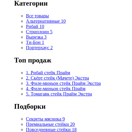
Категории
Все товары
Альтернативные
10
Рибай
10
Стриплоин
5
Вырезка
3
Ти-Бон
1
Портерхаус
2
Топ продаж
1. Рибай cтейк Прайм
2. Скёрт стейк (Мачете) Экстра
3. Филе-миньон стейк Прайм Экстра
4. Филе-миньон стейк Прайм
5. Томагавк стейк Прайм Экстра
Подборки
Секреты мясника
9
Премиальные стейки
20
Повседневные стейки
18