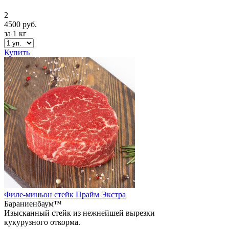
2
4500 руб.
за 1 кг
Купить
Филе-миньон стейк Прайм Экстра
Бараниенбаум™
Изысканный стейк из нежнейшей вырезки
кукурузного откорма.