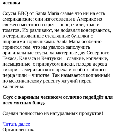
чеснока
Соусы BBQ от Santa Maria самые что ни на есть
американские: они изготовлены в Америке из
свежего местного сырья – перца чили, трав и
томатов. Их разливают, не добавляя консервантов,
в стерилизованные стеклянные бутылки с
широкими горлышками. Santa Maria особенно
гордится тем, что им удалось заполучить
оригинальные соусы, характерные для Северного
Техаса, Канзаса и Кентукки – сладкие, копченые,
насыщенные, с привкусом виски, плодов дерева
гикори – американского ореха и особо злобного
перца чили – чипотле. Так называется копченный
по мексиканскому рецепту жгучий перец
халапеньо.
Соус с жареным чесноком отлично подойдёт для
всех мясных блюд.
Сделан полностью из натуральных продуктов!
Читать далее
Органолептика