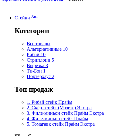
Хит
Стейки
Категории
Все товары
Альтернативные
10
Рибай
10
Стриплоин
5
Вырезка
3
Ти-Бон
1
Портерхаус
2
Топ продаж
1. Рибай cтейк Прайм
2. Скёрт стейк (Мачете) Экстра
3. Филе-миньон стейк Прайм Экстра
4. Филе-миньон стейк Прайм
5. Томагавк стейк Прайм Экстра