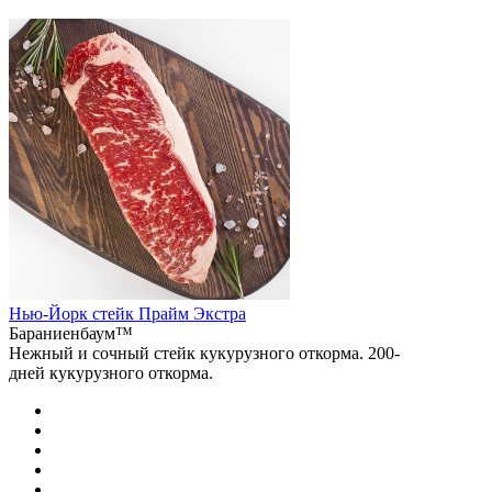
Нью-Йорк стейк Прайм Экстра
Бараниенбаум™
Нежный и сочный стейк кукурузного откорма. 200-
дней кукурузного откорма.