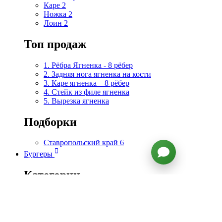
Каре
2
Ножка
2
Лоин
2
Топ продаж
1. Рёбра Ягненка - 8 рёбер
2. Задняя нога ягненка на кости
3. Каре ягненка – 8 рёбер
4. Стейк из филе ягненка
5. Вырезка ягненка
Подборки
Ставропольский край
6
Бургеры
Категории
Все товары
Котлеты для бургеров
9
Булочки для бургеров
2