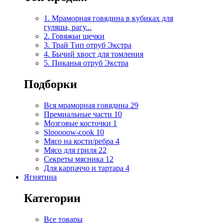
1. Мраморная говядина в кубиках для
гуляша, рагу...
2. Говяжьи щечки
3. Трай Тип отруб Экстра
4. Бычий хвост для томления
5. Пиканья отруб Экстра
Подборки
Вся мраморная говядина
29
Премиальные части
10
Мозговые косточки
1
Slooooow-cook
10
Мясо на кости/ребра
4
Мясо для гриля
22
Секреты мясника
12
Для карпаччо и тартара
4
Ягнятина
Категории
Все товары