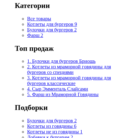
Категории
Все товары
Котлеты для бургеров
9
Булочки для бургеров
2
Фарш
2
Топ продаж
1. Булочки для бургеров Бриошь
2. Котлеты из мраморной говядины для
бургеров со специями
3. Котлеты из мраморной говядины для
бургеров классические
4. Сыр Эмменталь Слайсами
5. Фарш из Мраморной Говядины
Подборки
Булочки для бургеров
2
Котлеты из говядины
6
Котлеты не из говядины
1
Добавки к бургерам
2