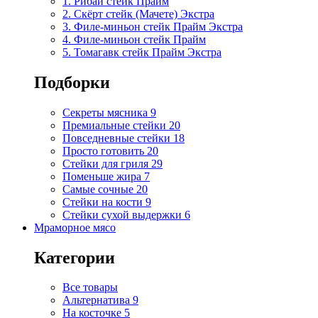
1. Рибай cтейк Прайм
2. Скёрт стейк (Мачете) Экстра
3. Филе-миньон стейк Прайм Экстра
4. Филе-миньон стейк Прайм
5. Томагавк стейк Прайм Экстра
Подборки
Секреты мясника
9
Премиальные стейки
20
Повседневные стейки
18
Просто готовить
20
Стейки для гриля
29
Поменьше жира
7
Самые сочные
20
Стейки на кости
9
Стейки сухой выдержки
6
Мраморное мясо
Категории
Все товары
Альтернатива
9
На косточке
5