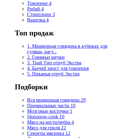
Томление
4
Рибай
4
Стриплоин
3
Вырезка
4
Топ продаж
1. Мраморная говядина в кубиках для
гуляша, рагу...
2. Говяжьи щечки
3. Трай Тип отруб Экстра
4. Бычий хвост для томления
5. Пиканья отруб Экстра
Подборки
Вся мраморная говядина
29
Премиальные части
10
Мозговые косточки
1
Slooooow-cook
10
Мясо на кости/ребра
4
Мясо для гриля
22
Секреты мясника
12