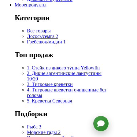
Морепродукты
Категории
Все товары
Лосось/семга
2
Гребешок/мидии
1
Топ продаж
1. Стейк из дикого тунца Yellowfin
2. Дикие аргентинские лангустины
10/20
3. Тигровые креветки
4. Тигровые креветки очищенные без
головы
5. Креветка Cеверная
Подборки
Рыба
3
Морские гады
2