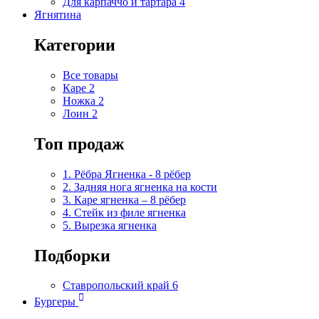
Для карпаччо и тартара
4
Ягнятина
Категории
Все товары
Каре
2
Ножка
2
Лоин
2
Топ продаж
1. Рёбра Ягненка - 8 рёбер
2. Задняя нога ягненка на кости
3. Каре ягненка – 8 рёбер
4. Стейк из филе ягненка
5. Вырезка ягненка
Подборки
Ставропольский край
6
Бургеры