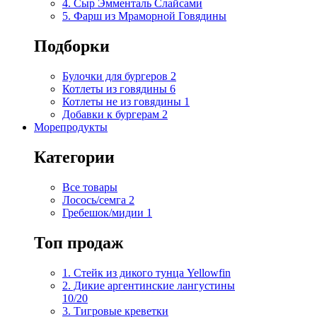
4. Сыр Эмменталь Слайсами
5. Фарш из Мраморной Говядины
Подборки
Булочки для бургеров
2
Котлеты из говядины
6
Котлеты не из говядины
1
Добавки к бургерам
2
Морепродукты
Категории
Все товары
Лосось/семга
2
Гребешок/мидии
1
Топ продаж
1. Стейк из дикого тунца Yellowfin
2. Дикие аргентинские лангустины
10/20
3. Тигровые креветки