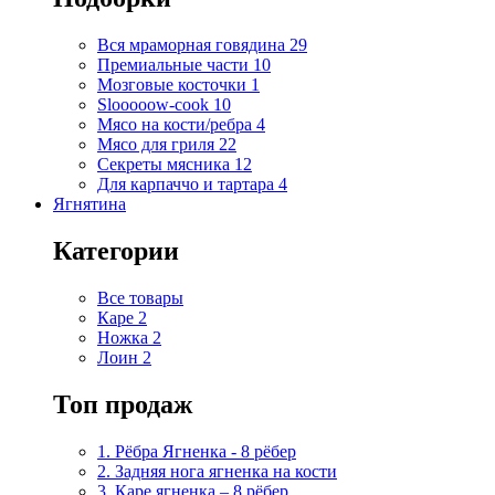
Вся мраморная говядина
29
Премиальные части
10
Мозговые косточки
1
Slooooow-cook
10
Мясо на кости/ребра
4
Мясо для гриля
22
Секреты мясника
12
Для карпаччо и тартара
4
Ягнятина
Категории
Все товары
Каре
2
Ножка
2
Лоин
2
Топ продаж
1. Рёбра Ягненка - 8 рёбер
2. Задняя нога ягненка на кости
3. Каре ягненка – 8 рёбер