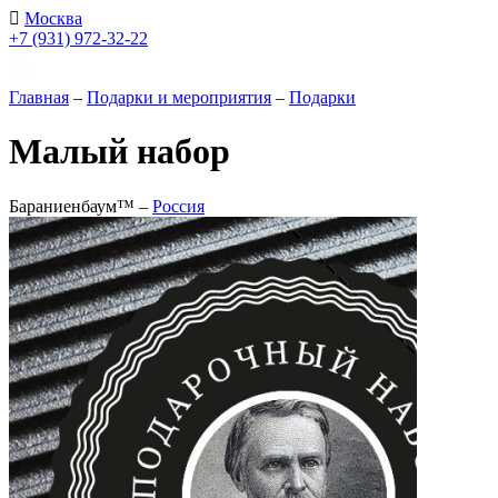
Москва
+7 (931) 972-32-22
Главная
–
Подарки и мероприятия
–
Подарки
Малый набор
Бараниенбаум™ –
Россия