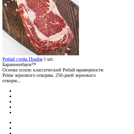
Рибай cтейк Прайм
1 шт.
Бараниенбаум™
Основа основ: классический Рибай мраморности
Prime зернового откорма. 250-дней зернового
откорм...