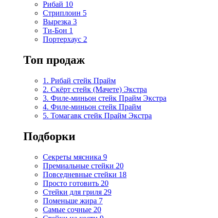
Рибай
10
Стриплоин
5
Вырезка
3
Ти-Бон
1
Портерхаус
2
Топ продаж
1. Рибай cтейк Прайм
2. Скёрт стейк (Мачете) Экстра
3. Филе-миньон стейк Прайм Экстра
4. Филе-миньон стейк Прайм
5. Томагавк стейк Прайм Экстра
Подборки
Секреты мясника
9
Премиальные стейки
20
Повседневные стейки
18
Просто готовить
20
Стейки для гриля
29
Поменьше жира
7
Самые сочные
20