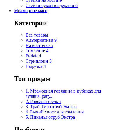
Стейки на кости
9
Стейки сухой выдержки
6
Мраморное мясо
Категории
Все товары
Альтернатива
9
На косточке
5
Томление
4
Рибай
4
Стриплоин
3
Вырезка
4
Топ продаж
1. Мраморная говядина в кубиках для
гуляша, рагу...
2. Говяжьи щечки
3. Трай Тип отруб Экстра
4. Бычий хвост для томления
5. Пиканья отруб Экстра
Подборки