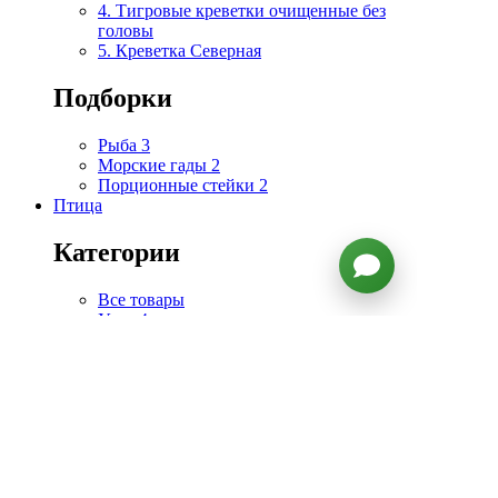
4. Тигровые креветки очищенные без
головы
5. Креветка Cеверная
Подборки
Рыба
3
Морские гады
2
Порционные стейки
2
Птица
Категории
Все товары
Утка
4
Курица
1
Топ продаж
1. Тушка утенка
2. Филе утиной грудки
3. Тушка гуся зернового откорма
4. Цесарка La Ferme