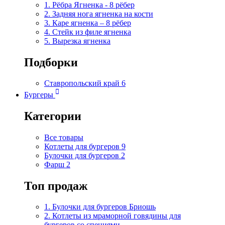
1. Рёбра Ягненка - 8 рёбер
2. Задняя нога ягненка на кости
3. Каре ягненка – 8 рёбер
4. Стейк из филе ягненка
5. Вырезка ягненка
Подборки
Ставропольский край
6
Бургеры
Категории
Все товары
Котлеты для бургеров
9
Булочки для бургеров
2
Фарш
2
Топ продаж
1. Булочки для бургеров Бриошь
2. Котлеты из мраморной говядины для
бургеров со специями