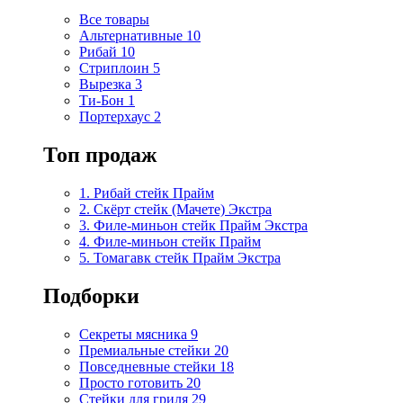
Все товары
Альтернативные
10
Рибай
10
Стриплоин
5
Вырезка
3
Ти-Бон
1
Портерхаус
2
Топ продаж
1. Рибай cтейк Прайм
2. Скёрт стейк (Мачете) Экстра
3. Филе-миньон стейк Прайм Экстра
4. Филе-миньон стейк Прайм
5. Томагавк стейк Прайм Экстра
Подборки
Секреты мясника
9
Премиальные стейки
20
Повседневные стейки
18
Просто готовить
20
Стейки для гриля
29