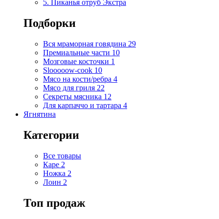
5. Пиканья отруб Экстра
Подборки
Вся мраморная говядина
29
Премиальные части
10
Мозговые косточки
1
Slooooow-cook
10
Мясо на кости/ребра
4
Мясо для гриля
22
Секреты мясника
12
Для карпаччо и тартара
4
Ягнятина
Категории
Все товары
Каре
2
Ножка
2
Лоин
2
Топ продаж