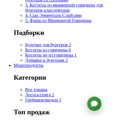
3. Котлеты из мраморной говядины для
бургеров классические
4. Сыр Эмменталь Слайсами
5. Фарш из Мраморной Говядины
Подборки
Булочки для бургеров
2
Котлеты из говядины
6
Котлеты не из говядины
1
Добавки к бургерам
2
Морепродукты
Категории
Все товары
Лосось/семга
2
Гребешок/мидии
1
Топ продаж
1. Стейк из дикого тунца Yellowfin