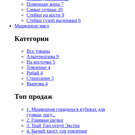
Поменьше жира
7
Самые сочные
20
Стейки на кости
9
Стейки сухой выдержки
6
Мраморное мясо
Категории
Все товары
Альтернатива
9
На косточке
5
Томление
4
Рибай
4
Стриплоин
3
Вырезка
4
Топ продаж
1. Мраморная говядина в кубиках для
гуляша, рагу...
2. Говяжьи щечки
3. Трай Тип отруб Экстра
4. Бычий хвост для томления