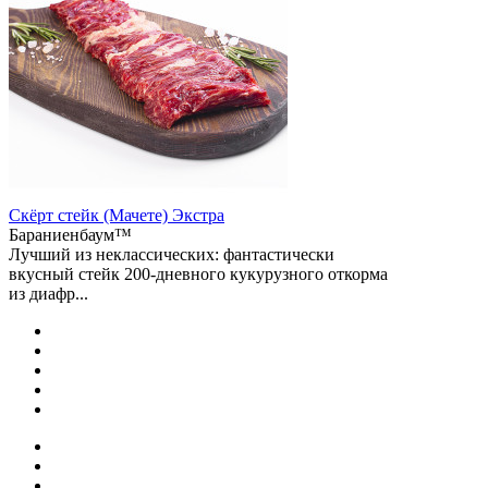
Скёрт стейк (Мачете) Экстра
Бараниенбаум™
Лучший из неклассических: фантастически
вкусный стейк 200-дневного кукурузного откорма
из диафр...